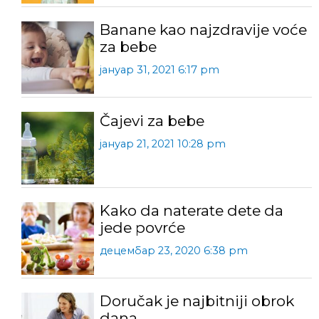
Banane kao najzdravije voće
za bebe
јануар 31, 2021 6:17 pm
Čajevi za bebe
јануар 21, 2021 10:28 pm
Kako da naterate dete da
jede povrće
децембар 23, 2020 6:38 pm
Doručak je najbitniji obrok
dana