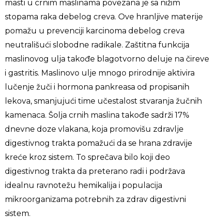
masti u crnim maslinama povezana je sa nižim
stopama raka debelog creva. Ove hranljive materije
pomažu u prevenciji karcinoma debelog creva
neutrališući slobodne radikale. Zaštitna funkcija
maslinovog ulja takođe blagotvorno deluje na čireve
i gastritis. Maslinovo ulje mnogo prirodnije aktivira
lučenje žuči i hormona pankreasa od propisanih
lekova, smanjujući time učestalost stvaranja žučnih
kamenaca. Šolja crnih maslina takođe sadrži 17%
dnevne doze vlakana, koja promovišu zdravlje
digestivnog trakta pomažući da se hrana zdravije
kreće kroz sistem. To sprečava bilo koji deo
digestivnog trakta da preterano radi i podržava
idealnu ravnotežu hemikalija i populacija
mikroorganizama potrebnih za zdrav digestivni
sistem.