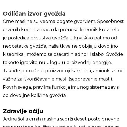
Odličan izvor gvožđa
Crne masline su veoma bogate gvožđem. Sposobnost
crvenih krvnih zrnaca da prenose kiseonik kroz telo
je posledica prisustva gvožđa u krvi. Ako patimo od
nedostatka gvožđa, naša tkiva ne dobijaju dovoljno
kiseonika i možemo se osećati hladno ili slabo. Gvožđe
takođe igra vitalnu ulogu u proizvodnji energije.
Takođe pomaže u proizvodnji karnitina, aminokiseline
važne za iskorišćavanje masti (sagorevanje masti).
Povrh svega, pravilna funkcija imunog sistema zavisi
od dovoljne količine gvožđa.
Zdravlje očiju
Jedna šolja crnih maslina sadrži deset posto dnevne