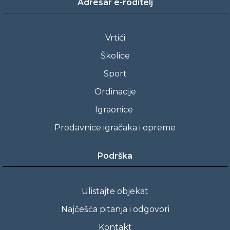
Adresar e-roditelj
Vrtići
Školice
Sport
Ordinacije
Igraonice
Prodavnice igračaka i opreme
Podrška
Ulistajte objekat
Najčešća pitanja i odgovori
Kontakt