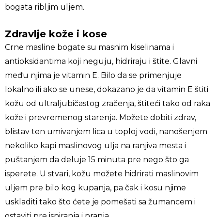
bogata ribljim uljem.
Zdravlje kože i kose
Crne masline bogate su masnim kiselinama i
antioksidantima koji neguju, hidriraju i štite. Glavni
među njima je vitamin E. Bilo da se primenjuje
lokalno ili ako se unese, dokazano je da vitamin E štiti
kožu od ultraljubičastog zračenja, štiteći tako od raka
kože i prevremenog starenja. Možete dobiti zdrav,
blistav ten umivanjem lica u toploj vodi, nanošenjem
nekoliko kapi maslinovog ulja na ranjiva mesta i
puštanjem da deluje 15 minuta pre nego što ga
isperete. U stvari, kožu možete hidrirati maslinovim
uljem pre bilo kog kupanja, pa čak i kosu njime
uskladiti tako što ćete je pomešati sa žumancem i
ostaviti pre ispiranja i pranja.