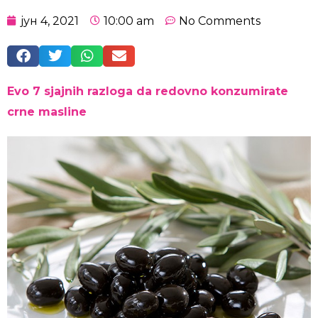
јун 4, 2021
10:00 am
No Comments
Evo 7 sjajnih razloga da redovno konzumirate
crne masline