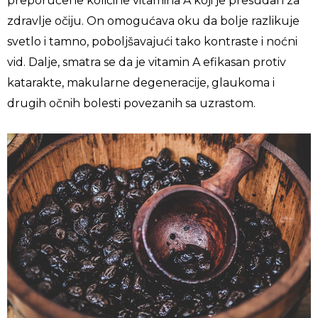
preporučene količine vitamina A koji je presudan za
zdravlje očiju. On omogućava oku da bolje razlikuje
svetlo i tamno, poboljšavajući tako kontraste i noćni
vid. Dalje, smatra se da je vitamin A efikasan protiv
katarakte, makularne degeneracije, glaukoma i
drugih očnih bolesti povezanih sa uzrastom.