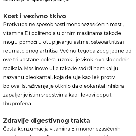
Kost i vezivno tkivo
Protivupalne sposobnosti mononezasićenih masti,
vitamina E i polifenola u crnim maslinama takođe
mogu pomoći u otupljivanju astme, osteoartritisa i
reumatoidnog artritisa. Većinu tegoba zbog jedne od
ove tri koštane bolesti uzrokuje visok nivo slobodnih
radikala. Maslinovo ulje takođe sadrži hemikaliju
nazvanu oleokantal, koja deluje kao lek protiv
bolova. Istraživanje je otkrilo da oleokantal inhibira
zapaljenje istim sredstvima kao i lekovi poput
Ibuprofena.
Zdravlje digestivnog trakta
Česta konzumacija vitamina E i mononezasićenih