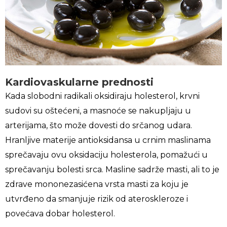
Kardiovaskularne prednosti
Kada slobodni radikali oksidiraju holesterol, krvni
sudovi su oštećeni, a masnoće se nakupljaju u
arterijama, što može dovesti do srčanog udara.
Hranljive materije antioksidansa u crnim maslinama
sprečavaju ovu oksidaciju holesterola, pomažući u
sprečavanju bolesti srca. Masline sadrže masti, ali to je
zdrave mononezasićena vrsta masti za koju je
utvrđeno da smanjuje rizik od ateroskleroze i
povećava dobar holesterol.