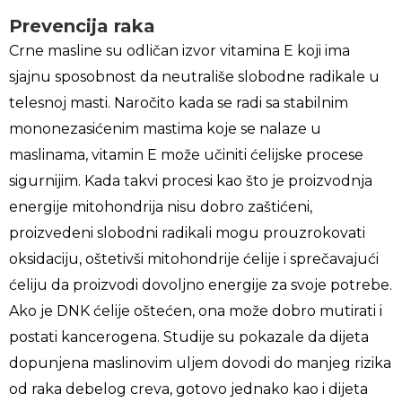
Prevencija raka
Crne masline su odličan izvor vitamina E koji ima
sjajnu sposobnost da neutrališe slobodne radikale u
telesnoj masti. Naročito kada se radi sa stabilnim
mononezasićenim mastima koje se nalaze u
maslinama, vitamin E može učiniti ćelijske procese
sigurnijim. Kada takvi procesi kao što je proizvodnja
energije mitohondrija nisu dobro zaštićeni,
proizvedeni slobodni radikali mogu prouzrokovati
oksidaciju, oštetivši mitohondrije ćelije i sprečavajući
ćeliju da proizvodi dovoljno energije za svoje potrebe.
Ako je DNK ćelije oštećen, ona može dobro mutirati i
postati kancerogena. Studije su pokazale da dijeta
dopunjena maslinovim uljem dovodi do manjeg rizika
od raka debelog creva, gotovo jednako kao i dijeta