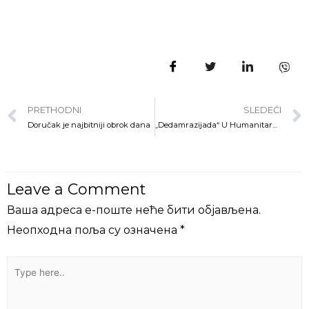
PRETHODNI
SLEDEĆI
Doručak je najbitniji obrok dana
„Dedamrazijada“ U Humanitarne Svrhe
Leave a Comment
Ваша адреса е-поште неће бити објављена.
Неопходна поља су означена
*