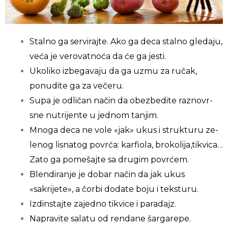
Stalno ga servirajte. Ako ga deca stalno gle­daju,
veća je verovatnoća da će ga jesti.
Uko­liko izbegavaju da ga uzmu za ručak,
ponudite ga za večeru.
Supa je odličan način da obezbedite raznovr­
sne nutrijente u jednom tanjim.
Mnoga deca ne vole «jak» ukus i strukturu ze­
lenog lisnatog povrća: karfiola, brokolija,tikvi­ca…
Zato ga pomešajte sa drugim povrćem.
Blendiranje je dobar način da jak ukus
«sakrijete», a čorbi dodate boju i teksturu.
Izdinstajte zajedno tikvice i paradajz.
Napravite salatu od rendane šargarepe.