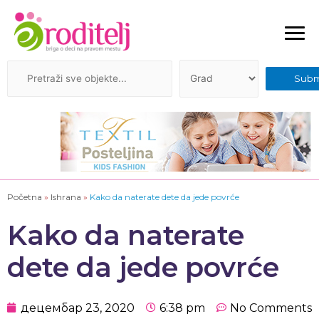
Početna
»
Ishrana
»
Kako da naterate dete da jede povrće
Kako da naterate
dete da jede povrće
децембар 23, 2020
6:38 pm
No Comments