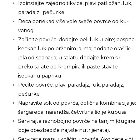
Izdinstajte zajedno tikvice, plavi patlidžan, luk,
paradajz i pečurke.
Deca ponekad više vole sveže povrće od ku-
vanog.
Začinite povrće: dodajte beli luk u pire; pospi­te
iseckan luk po prženim jajima; dodajte oraščić u
jela od spanaća; u salatu dodajte krem sir;
preko salate od krompira ili paste stavite
iseckanu papriku
Pecite povrće: plavi paradajz, luk, paradajz,
pečurke.
Napravite sok od povrća, odlična kombinacija je:
šargarepa, narandža, četvrtina šolje kupu­sa.
Servirajte raznobojno povrće na tanjim (dugi­ne
boje obezbediće najviše nutrijenata).
Servirajte manju količinu povrća. Ako dete vi­di