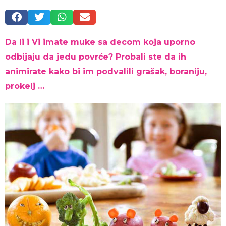
Da li i Vi imate muke sa decom koja uporno
odbijaju da jedu povrće? Probali ste da ih
animirate kako bi im podvalili grašak, boraniju,
prokelj …