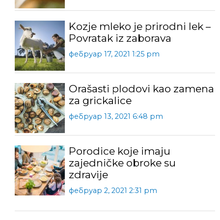
Kozje mleko je prirodni lek –
Povratak iz zaborava
фебруар 17, 2021 1:25 pm
Orašasti plodovi kao zamena
za grickalice
фебруар 13, 2021 6:48 pm
Porodice koje imaju
zajedničke obroke su
zdravije
фебруар 2, 2021 2:31 pm