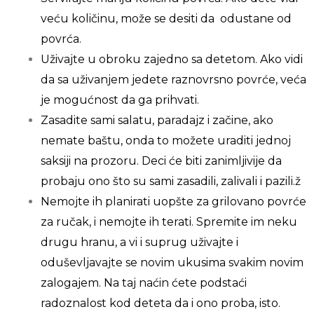
veću količinu, može se desiti da odustane od
povrća.
Uživajte u obroku zajedno sa detetom. Ako vi­di
da sa uživanjem jedete raznovrsno povrće, veća
je mogućnost da ga prihvati.
Zasadite sami salatu, paradajz i začine, ako
nemate baštu, onda to možete uraditi jednoj
saksiji na prozoru. Deci će biti zanimljivije da
probaju ono što su sami zasadili, zalivali i pazili.ž
Nemojte ih planirati uopšte za grilovano povrće
za ručak, i nemojte ih terati. Spremite im neku
drugu hranu, a vi i suprug uživajte i
oduševljavajte se novim ukusima svakim novim
zalogajem. Na taj naćin ćete podstaći
radoznalost kod deteta da i ono proba, isto.