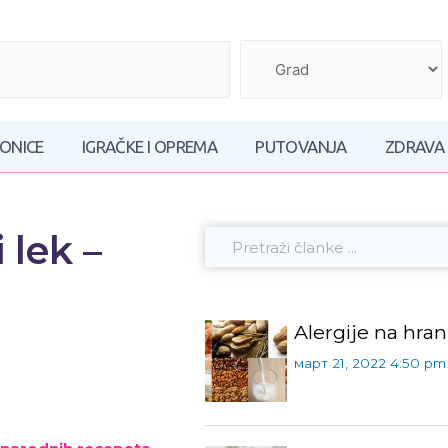
AONICE
IGRAČKE I OPREMA
PUTOVANJA
ZDRAVA
 lek –
Alergije na hra
март 21, 2022 4:50 pm