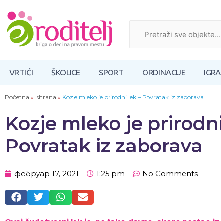
VRTIĆI
ŠKOLICE
SPORT
ORDINACIJE
IGR
Početna
»
Ishrana
»
Kozje mleko je prirodni lek – Povratak iz zaborava
Kozje mleko je prirodni
Povratak iz zaborava
фебруар 17, 2021
1:25 pm
No Comments