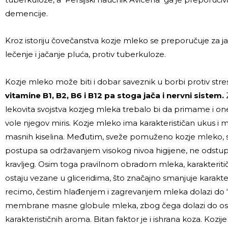
demencije.
Kroz istoriju čovečanstva kozje mleko se preporučuje za ja
lečenje i jačanje pluća, protiv tuberkuloze.
Kozje mleko može biti i dobar saveznik u borbi protiv stre
vitamine B1, B2, B6 i B12 pa stoga jača i nervni sistem.
lekovita svojstva kozjeg mleka trebalo bi da primame i on
vole njegov miris. Kozje mleko ima karakterističan ukus i 
masnih kiselina. Međutim, sveže pomuženo kozje mleko, s
postupa sa održavanjem visokog nivoa higijene, ne odstu
kravljeg. Osim toga pravilnom obradom mleka, karakteriti
ostaju vezane u gliceridima, što značajno smanjuje karakte
recimo, čestim hlađenjem i zagrevanjem mleka dolazi do 
membrane masne globule mleka, zbog čega dolazi do os
karakterističnih aroma. Bitan faktor je i ishrana koza. Kozi