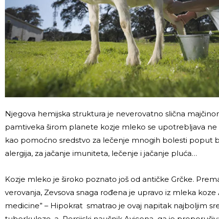
Njegova hemijska struktura je neverovatno slična majčin
pamtiveka širom planete kozje mleko se upotrebljava ne 
kao pomoćno sredstvo za lečenje mnogih bolesti poput bro
alergija, za jačanje imuniteta, lečenje i jačanje pluća…
Kozje mleko je široko poznato još od antičke Grčke. Pre
verovanja, Zevsova snaga rođena je upravo iz mleka koze 
medicine” – Hipokrat smatrao je ovaj napitak najboljim s
tuberkuloze, a Persijski naučnik Avicena ga je preporuči