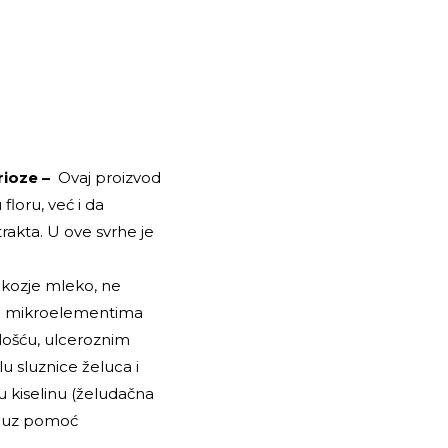
rioze –
Ovaj proizvod
loru, već i da
rakta. U ove svrhe je
 kozje mleko, ne
 i mikroelementima
lošću, ulceroznim
u sluznice želuca i
 kiselinu (želudačna
)) uz pomoć