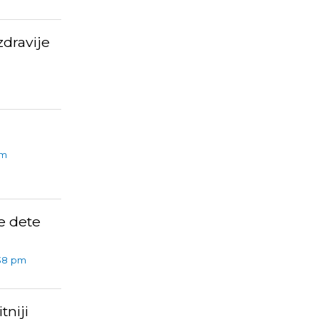
dravije
pm
e dete
38 pm
tniji