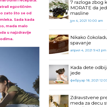
z narodnih recepata.
7 razloga zbog k
trali egzotičnim
MORATE da jed
masline
o zato što se od
 mleka. Sada kada
јун 4, 2021 10:00 am
eko, mada malo
da u najzdravije
Nikako čokolad
vodima.
spavanje
април 4, 2021 9:43 pm
Kada dete odbij
jede
фебруар 18, 2021 12:0
Zdravstvene pr
meda za decu st