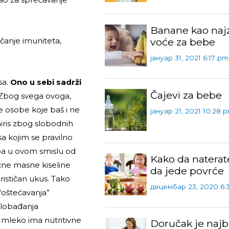
Banane kao najz
voće za bebe
čanje imuniteta,
јануар 31, 2021 6:17 pm
sa.
Ono u sebi sadrži
Čajevi za bebe
Zbog svega ovoga,
e osobe koje baš i ne
јануар 21, 2021 10:28 
miris zbog slobodnih
a kojim se pravilno
pa u ovom smislu od
Kako da naterat
čne masne kiseline
da jede povrće
rističan ukus. Tako
децембар 23, 2020 6:
“oštećavanja”
lobađanja
je mleko ima nutritivne
Doručak je najbi