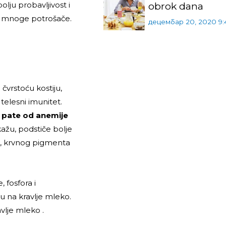
lju probavljivost i
obrok dana
 za mnoge potrošače.
децембар 20, 2020 9:
čvrstoću kostiju,
telesni imunitet.
i pate od anemije
ažu, podstiče bolje
a, krvnog pigmenta
 fosfora i
u na kravlje mleko.
vlje mleko .