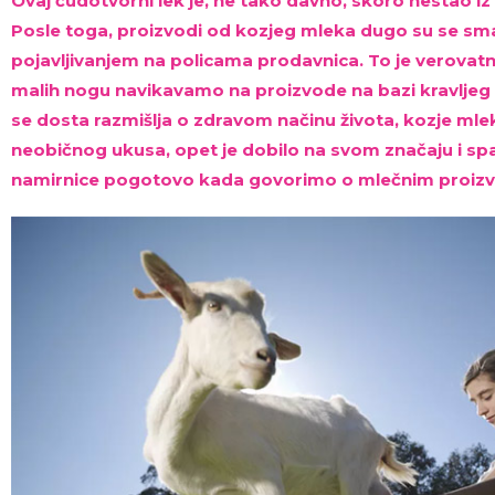
Ovaj čudotvorni lek je, ne tako davno, skoro nestao i
Posle toga, proizvodi od kozjeg mleka dugo su se sma
pojavljivanjem na policama prodavnica. To je verovatn
malih nogu navikavamo na proizvode na bazi kravljeg
se dosta razmišlja o zdravom načinu života, kozje ml
neobičnog ukusa, opet je dobilo na svom značaju i spa
namirnice pogotovo kada govorimo o mlečnim proiz