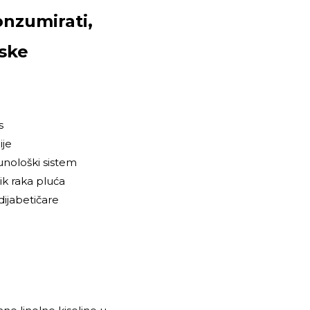
onzumirati,
jske
s
ije
nološki sistem
ik raka pluća
ijabetičare