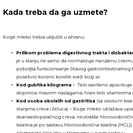
Kada treba da ga uzmete?
Kozje mleko treba uključiti u ishranu:
Prilikom problema digestivnog trakta i disbakte
je u stanju ne samo da normalizuje narušenu crevnu f
poboljša funkcionisanje čitavog gastrointestinalnog t
posebno korisno koristiti sveži kozji sir.
Kod gubitka kilograma
– Telo savršeno apsorbuje
doprinosi masnim naslagama, hrani telo vitaminima
Kod osoba obolelih od gastritisa
(sa visokom kise
stanjima creva i želuca) – Kozje mleko ublažava upal
dvanaestopalačnog creva, neutrališe hlorovodoničnu
kiselina je po sastavu hlorovodonična kiselina (HCL
elemenata koje ima u tragovima u svom sastavu