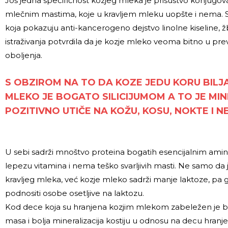
Još jedna specifičnost kozjeg mleka je prisustvo konjugova
mlečnim mastima, koje u kravljem mleku uopšte i nema. Sve
koja pokazuju anti-kancerogeno dejstvo linolne kiseline, 
istraživanja potvrdila da je kozje mleko veoma bitno u pr
oboljenja.
S OBZIROM NA TO DA KOZE JEDU KORU BILJ
MLEKO JE BOGATO SILICIJUMOM A TO JE MIN
POZITIVNO UTIČE NA KOŽU, KOSU, NOKTE I N
U sebi sadrži mnoštvo proteina bogatih esencijalnim amin
lepezu vitamina i nema teško svarljivih masti. Ne samo da 
kravljeg mleka, već kozje mleko sadrži manje laktoze, pa
podnositi osobe osetljive na laktozu.
Kod dece koja su hranjena kozjim mlekom zabeležen je brž
masa i bolja mineralizacija kostiju u odnosu na decu hran