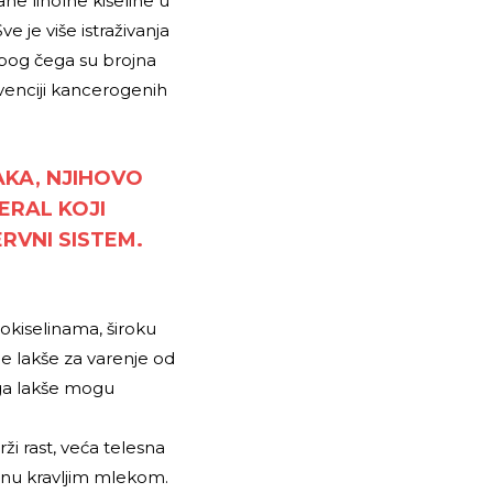
ne linolne kiseline u
 je više istraživanja
žbog čega su brojna
evenciji kancerogenih
AKA, NJIHOVO
ERAL KOJI
ERVNI SISTEM.
okiselinama, široku
je lakše za varenje od
 ga lakše mogu
i rast, veća telesna
jenu kravljim mlekom.