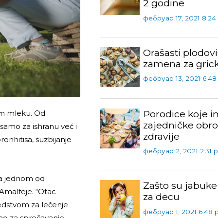
2 godine
фебруар 17, 2021 8:24
Orašasti plodovi
zamena za grick
фебруар 13, 2021 6:4
Porodice koje i
om mleku. Od
zajedničke obro
samo za ishranu već i
zdravije
nhitisa, suzbijanje
фебруар 2, 2021 2:31 
ma jednom od
Zašto su jabuke
Amalfeje. “Otac
za decu
redstvom za lečenje
фебруар 1, 2021 6:48
vao za sprečavanje