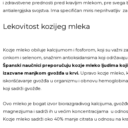
i zdravstvene prednosti pred kravljim mlekom, pre svega bo
antialergijska svojstva. Ima specifičan miris neprihvatljiv
Lekovitost kozijeg mleka
Kozje mleko obiluje kalcijumom i fosforom, koji su važni za 
cinkom i selenom, snažnim antioksidansima koji održavaju 
Španski naučnici preporučuju kozje mleko ljudima koj
izazvane manjkom gvožđa u krvi.
Upravo kozje mleko, k
iskorišćavanje gvožđa u organizmu i obnovu hemoglobin
koji sadrži gvožđe.
Ovo mleko je bogat izvor biorazgradivog kalcijuma, gvožđe,
magnezijuma i sadrži ih u većim koncentracijama u odnos
Kozje mleko sadrži oko 40% manje citrata u odnosu na kra