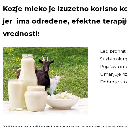
Kozje mleko je izuzetno korisno k
jer ima određene, efektne terapi
vrednosti:
• Leči bronhiti
• Suzbija alerg
• Pojačava imu
• Umanjuje riz
• Dobro je za d