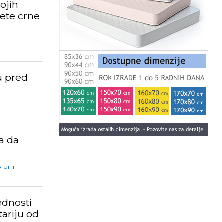
ojih
ete crne
u pred
a da
3 pm
ednosti
ariju od