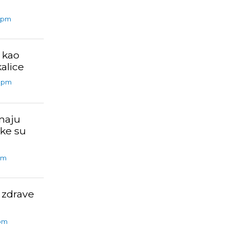
 pm
 kao
alice
8 pm
maju
ke su
pm
 zdrave
 pm