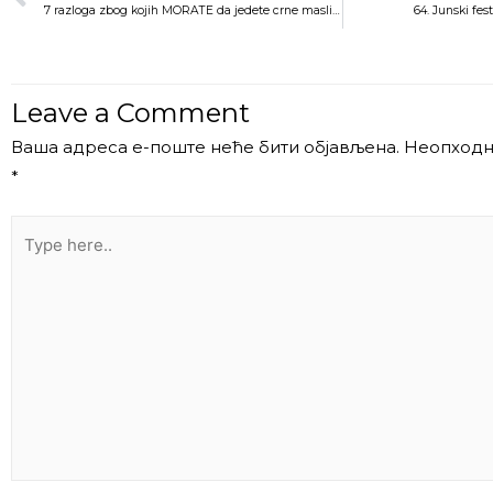
7 razloga zbog kojih MORATE da jedete crne masline
64. Junski fes
Leave a Comment
Ваша адреса е-поште неће бити објављена.
Неопходн
*