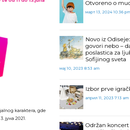
se od 11 do 13.juna
Otvoreno o mu
март 13, 2024 10:36 p
Novo iz Odiseje
govori nebo – d
poslastica za lju
Sofijinog sveta
мај 10, 2023 8:53 am
Izbor prve igrač
април 11, 2023 7:13 am
jalnog karaktera, gde
3. јуна 2021.
Održan koncert