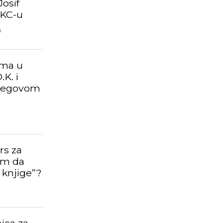
Josif
DKC-u
m
ama u
.K. i
njegovom
rs za
lim da
 knjige”?