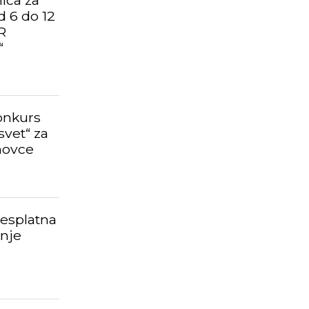
ica za
d 6 do 12
R
“
konkurs
svet“ za
novce
esplatna
šnje