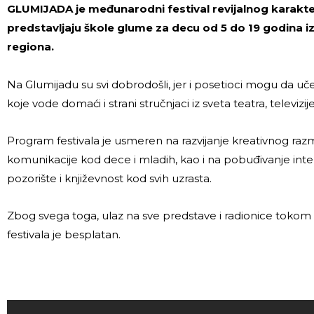
GLUMIJADA je međunarodni festival revijalnog karakt
predstavljaju škole glume za decu od 5 do 19 godina iz 
regiona.
Na Glumijadu su svi dobrodošli, jer i posetioci mogu da uč
koje vode domaći i strani stručnjaci iz sveta teatra, televizije
Program festivala je usmeren na razvijanje kreativnog razmi
komunikacije kod dece i mladih, kao i na pobuđivanje inte
pozorište i književnost kod svih uzrasta.
Zbog svega toga, ulaz na sve predstave i radionice tokom 
festivala je besplatan.