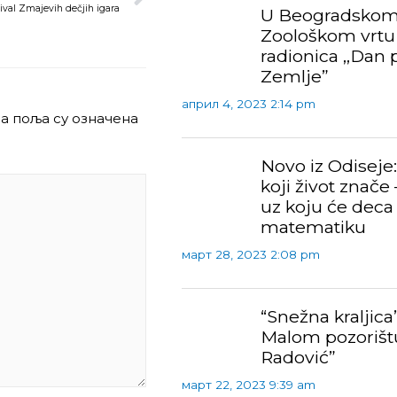
tival Zmajevih dečjih igara
U Beogradsko
Zoološkom vrtu
radionica ,,Dan 
Zemlje”
април 4, 2023 2:14 pm
а поља су означена
Novo iz Odiseje:
koji život znače 
uz koju će deca 
matematiku
март 28, 2023 2:08 pm
“Snežna kraljica
Malom pozorišt
Radović”
март 22, 2023 9:39 am