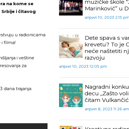
muzičke škole “
era na kome se
Marinković” u 
Srbije i čitavog
април 10, 2023 2:15 p
estvuju u radionicama
Dete spava s v
 i filma!
krevetu? To je O
neće naštetiti 
razvoju
šljanja i veštine
resovanja za
април 10, 2023 12:05 pm
Nagradni konku
3 dana trajanja
decu ,,Zašto vo
čitam Vulkančić
април 8, 2023 11:26 am