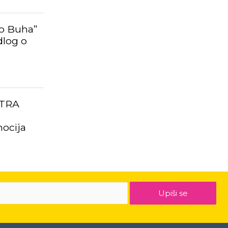
ko Buha”
dlog o
TRA
ocija