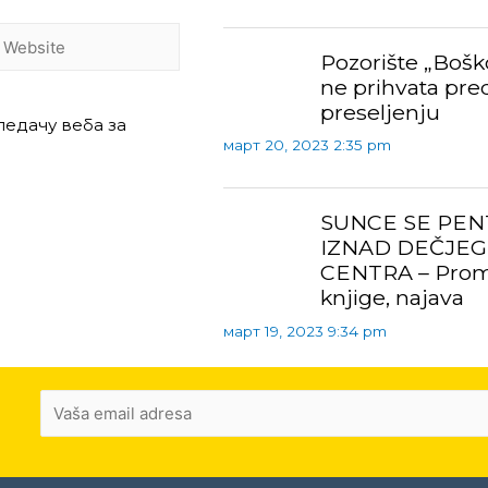
Pozorište „Boš
ne prihvata pre
preseljenju
ледачу веба за
март 20, 2023 2:35 pm
SUNCE SE PEN
IZNAD DEČJEG
CENTRA – Prom
knjige, najava
март 19, 2023 9:34 pm