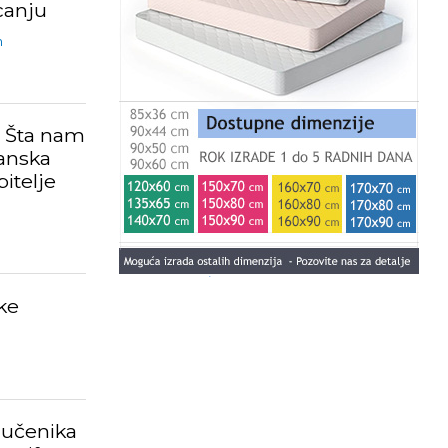
canju
m
: Šta nam
anska
bitelje
ke
 učenika