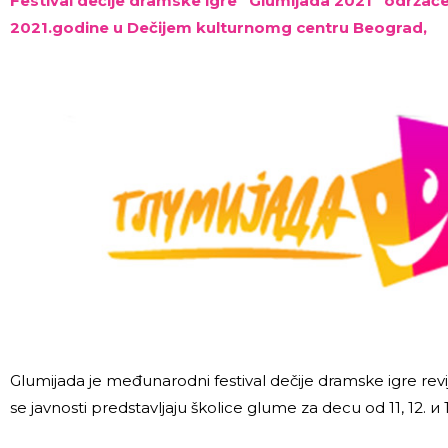
Festival dečije dramske igre “Glumijada 2021” održaće 
2021.godine u Dečijem kulturnomg centru Beograd,
Glumijada je međunarodni festival dečije dramske igre revi
se javnosti predstavljaju školice glume za decu od 11, 12. и 1