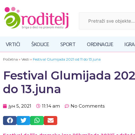
VRTIĆI
ŠKOLICE
SPORT
ORDINACIJE
IGR
Početna
»
Vesti
»
Festival Glumijada 2021 od 11 do 13.juna
Festival Glumijada 2021
do 13.juna
јун 5, 2021
11:14 am
No Comments