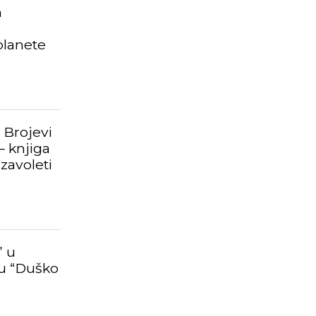
m
planete
 Brojevi
– knjiga
zavoleti
” u
u “Duško