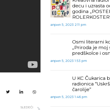
Kreativna radion
decu i uzrasta o
godina „POSTE
ROLERKOSTER
април 5, 2023 2:11 pm
Osmi literarni 
„Priroda je moj 
predškolce i os
април 5, 2023 1:53 pm
U KC Čukarica b
radionica “Uskr
čarolije”
април 5, 2023 1:46 pm
SLEDEĆI