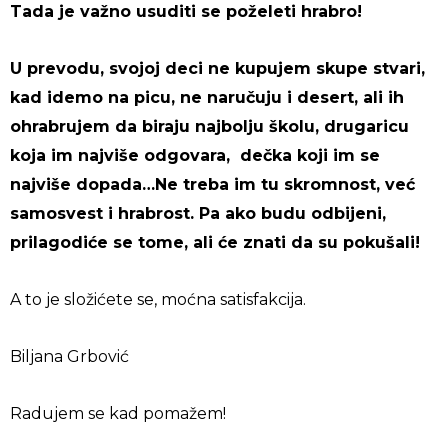
Tada je važno usuditi se poželeti hrabro!
U prevodu, svojoj deci ne kupujem skupe stvari,
kad idemo na picu, ne naručuju i desert, ali ih
ohrabrujem da biraju najbolju školu, drugaricu
koja im najviše odgovara, dečka koji im se
najviše dopada…Ne treba im tu skromnost, već
samosvest i hrabrost. Pa ako budu odbijeni,
prilagodiće se tome, ali će znati da su pokušali!
A to je složićete se, moćna satisfakcija.
Biljana Grbović
Radujem se kad pomažem!