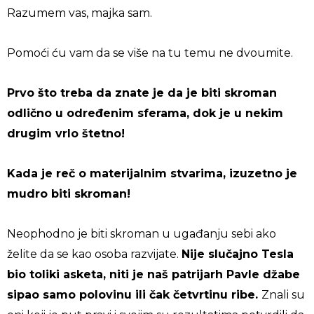
Razumem vas, majka sam.
Pomoći ću vam da se više na tu temu ne dvoumite.
Prvo što treba da znate je da je biti skroman
odlično u određenim sferama, dok je u nekim
drugim vrlo štetno!
Kada je reč o materijalnim stvarima, izuzetno je
mudro biti skroman!
Neophodno je biti skroman u ugađanju sebi ako
želite da se kao osoba razvijate.
Nije slučajno Tesla
bio toliki asketa, niti je naš patrijarh Pavle džabe
sipao samo polovinu ili čak četvrtinu ribe.
Znali su