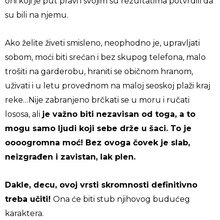
oni koji je put pravi i svojim su rezultatima potvrdili da
su bili na njemu.
Ako želite živeti smisleno, neophodno je, upravljati
sobom, moći biti srećan i bez skupog telefona, malo
trošiti na garderobu, hraniti se običnom hranom,
uživati i u letu provednom na maloj seoskoj plaži kraj
reke…Nije zabranjeno brčkati se u moru i ručati
lososa, ali
je važno biti nezavisan od toga, a to
mogu samo ljudi koji sebe drže u šaci. To je
oooogromna moć! Bez ovoga čovek je slab,
neizgrađen i zavistan, lak plen.
Dakle, decu, ovoj vrsti skromnosti definitivno
treba učiti!
Ona će biti stub njihovog budućeg
karaktera.