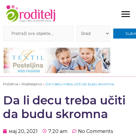
Početna
»
Roditeljstvo
»
Da li decu treba učiti da budu skromna
Da li decu treba učiti
da budu skromna
мај 20, 2021
7:20 am
No Comments