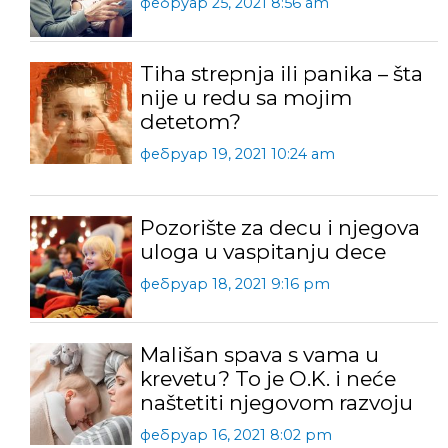
фебруар 25, 2021 8:56 am
Tiha strepnja ili panika – šta
nije u redu sa mojim
detetom?
фебруар 19, 2021 10:24 am
Pozorište za decu i njegova
uloga u vaspitanju dece
фебруар 18, 2021 9:16 pm
Mališan spava s vama u
krevetu? To je O.K. i neće
naštetiti njegovom razvoju
фебруар 16, 2021 8:02 pm