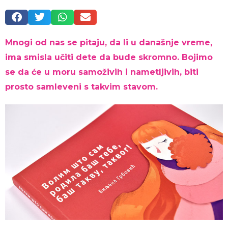
Mnogi od nas se pitaju, da li u današnje vreme,
ima smisla učiti dete da bude skromno. Bojimo
se da će u moru samoživih i nametljivih, biti
prosto samleveni s takvim stavom.