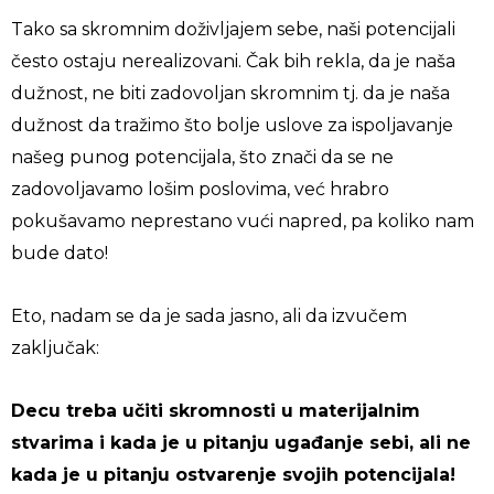
Tako sa skromnim doživljajem sebe, naši potencijali
često ostaju nerealizovani. Čak bih rekla, da je naša
dužnost, ne biti zadovoljan skromnim tj. da je naša
dužnost da tražimo što bolje uslove za ispoljavanje
našeg punog potencijala, što znači da se ne
zadovoljavamo lošim poslovima, već hrabro
pokušavamo neprestano vući napred, pa koliko nam
bude dato!
Eto, nadam se da je sada jasno, ali da izvučem
zaključak:
Decu treba učiti skromnosti u materijalnim
stvarima i kada je u pitanju ugađanje sebi, ali ne
kada je u pitanju ostvarenje svojih potencijala!