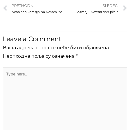
PRETHODNI
SLEDEĆI
Neobičan komšija na Novom Beogradu: vetruška se doselila u Blok 23
20.maj – Svetski dan pčela
Leave a Comment
Ваша адреса е-поште неће бити објављена.
Неопходна поља су означена
*