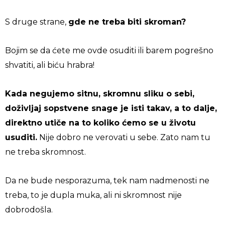
S druge strane,
gde ne treba biti skroman?
Bojim se da ćete me ovde osuditi ili barem pogrešno
shvatiti, ali biću hrabra!
Kada negujemo sitnu, skromnu sliku o sebi,
doživljaj sopstvene snage je isti takav, a to dalje,
direktno utiče na to koliko ćemo se u životu
usuditi.
Nije dobro ne verovati u sebe. Zato nam tu
ne treba skromnost.
Da ne bude nesporazuma, tek nam nadmenosti ne
treba, to je dupla muka, ali ni skromnost nije
dobrodošla.