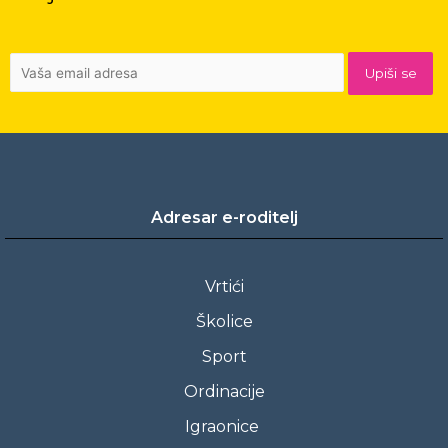
Adresar e-roditelj
Vrtići
Školice
Sport
Ordinacije
Igraonice