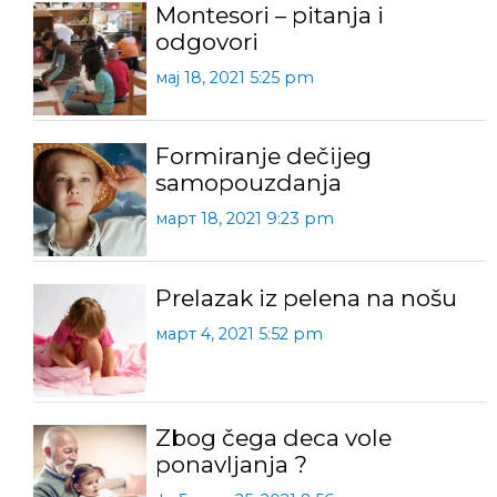
Montesori – pitanja i
odgovori
мај 18, 2021 5:25 pm
Formiranje dečijeg
samopouzdanja
март 18, 2021 9:23 pm
Prelazak iz pelena na nošu
март 4, 2021 5:52 pm
Zbog čega deca vole
ponavljanja ?