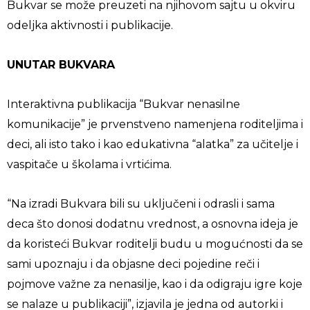
Bukvar se može preuzeti na njihovom sajtu u okviru
odeljka aktivnosti i publikacije.
UNUTAR BUKVARA
Interaktivna publikacija “Bukvar nenasilne
komunikacije” je prvenstveno namenjena roditeljima i
deci, ali isto tako i kao edukativna “alatka” za učitelje i
vaspitače u školama i vrtićima.
“Na izradi Bukvara bili su uključeni i odrasli i sama
deca što donosi dodatnu vrednost, a osnovna ideja je
da koristeći Bukvar roditelji budu u mogućnosti da se
sami upoznaju i da objasne deci pojedine reči i
pojmove važne za nenasilje, kao i da odigraju igre koje
se nalaze u publikaciji”, izjavila je jedna od autorki i