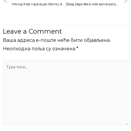
Hiking Kids najavljuje četvrtu dečiju šetnju BEŠE I BIĆE!
Zbog čega deca vole ponavljanja ?
Leave a Comment
Ваша адреса е-поште неће бити објављена.
Неопходна поља су означена
*