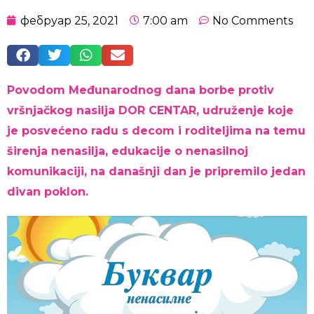
фебруар 25, 2021
7:00 am
No Comments
Povodom Međunarodnog dana borbe protiv
vršnjačkog nasilja DOR CENTAR, udruženje koje
je posvećeno radu s decom i roditeljima na temu
širenja nenasilja, edukacije o nenasilnoj
komunikaciji, na današnji dan je pripremilo jedan
divan poklon.