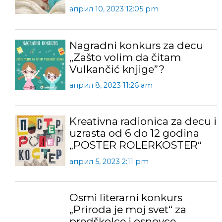
април 10, 2023 12:05 pm
Nagradni konkurs za decu
,,Zašto volim da čitam
Vulkančić knjige”?
април 8, 2023 11:26 am
Kreativna radionica za decu i
uzrasta od 6 do 12 godina
„POSTER ROLERKOSTER“
април 5, 2023 2:11 pm
Osmi literarni konkurs
„Priroda je moj svet“ za
predškolce i osnovce