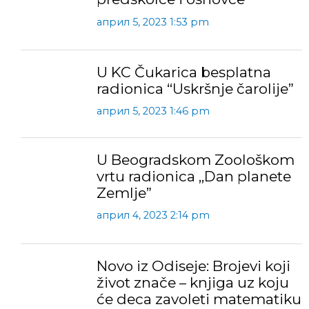
април 5, 2023 1:53 pm
U KC Čukarica besplatna
radionica “Uskršnje čarolije”
април 5, 2023 1:46 pm
U Beogradskom Zoološkom
vrtu radionica ,,Dan planete
Zemlje”
април 4, 2023 2:14 pm
Novo iz Odiseje: Brojevi koji
život znače – knjiga uz koju
će deca zavoleti matematiku