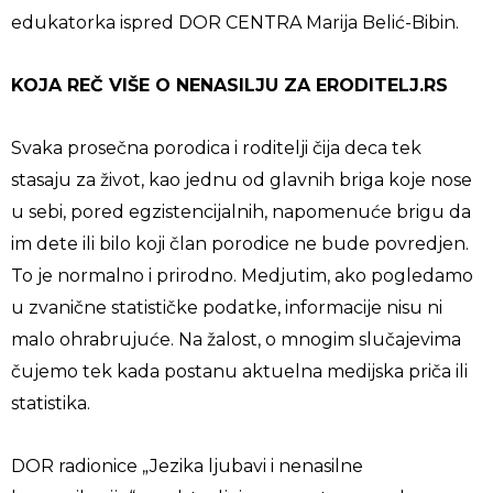
edukatorka ispred DOR CENTRA Marija Belić-Bibin.
KOJA REČ VIŠE O NENASILJU ZA ERODITELJ.RS
Svaka prosečna porodica i roditelji čija deca tek
stasaju za život, kao jednu od glavnih briga koje nose
u sebi, pored egzistencijalnih, napomenuće brigu da
im dete ili bilo koji član porodice ne bude povredjen.
To je normalno i prirodno. Medjutim, ako pogledamo
u zvanične statističke podatke, informacije nisu ni
malo ohrabrujuće. Na žalost, o mnogim slučajevima
čujemo tek kada postanu aktuelna medijska priča ili
statistika.
DOR radionice „Jezika ljubavi i nenasilne