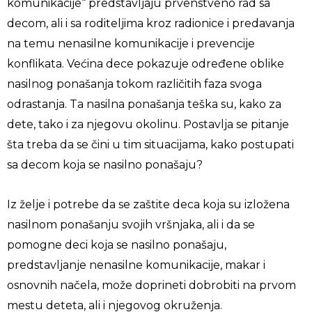
komunikacije“ predstavljaju prvenstveno rad sa
decom, ali i sa roditeljima kroz radionice i predavanja
na temu nenasilne komunikacije i prevencije
konflikata. Većina dece pokazuje određene oblike
nasilnog ponašanja tokom različitih faza svoga
odrastanja. Ta nasilna ponašanja teška su, kako za
dete, tako i za njegovu okolinu. Postavlja se pitanje
šta treba da se čini u tim situacijama, kako postupati
sa decom koja se nasilno ponašaju?
Iz želje i potrebe da se zaštite deca koja su izložena
nasilnom ponašanju svojih vršnjaka, ali i da se
pomogne deci koja se nasilno ponašaju,
predstavljanje nenasilne komunikacije, makar i
osnovnih načela, može doprineti dobrobiti na prvom
mestu deteta, ali i njegovog okruženja.