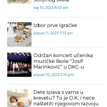
мај 10, 2023 8:53 am
Izbor prve igračke
април 11, 2023 7:13 am
Održan koncert učenika
muzičke škole “Josif
Marinković” u DKC-u
април 10, 2023 2:15 pm
Dete spava s vama u
krevetu? To je O.K. i neće
naštetiti njegovom razvoju