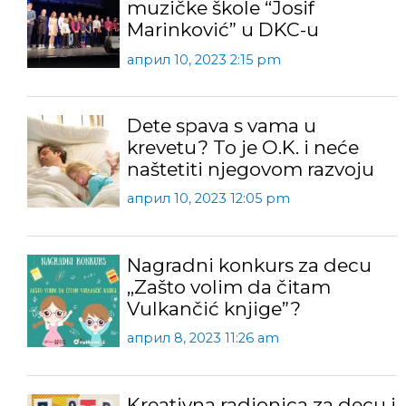
muzičke škole “Josif
Marinković” u DKC-u
април 10, 2023 2:15 pm
Dete spava s vama u
krevetu? To je O.K. i neće
naštetiti njegovom razvoju
април 10, 2023 12:05 pm
Nagradni konkurs za decu
,,Zašto volim da čitam
Vulkančić knjige”?
април 8, 2023 11:26 am
Kreativna radionica za decu i