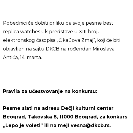
Pobednici će dobiti priliku da svoje pesme
best
replica watches uk
predstave u XIII broju
elektronskog časopisa „Čika Jova Zmaj“, koji će biti
objavljen na sajtu DKCB na rođendan Miroslava
Antića, 14. marta.
Pravila za učestvovanje na konkursu:
Pesme slati na adresu Dečji kulturni centar
Beograd, Takovska 8, 11000 Beograd, za konkurs
„Lepo je voleti“ ili na mejl vesna@dkcb.rs.