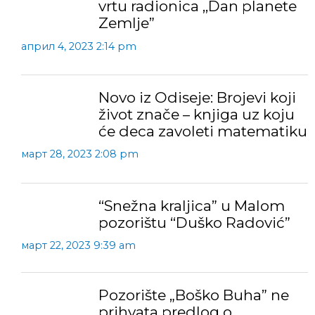
vrtu radionica ,,Dan planete
Zemlje”
април 4, 2023 2:14 pm
Novo iz Odiseje: Brojevi koji
život znače – knjiga uz koju
će deca zavoleti matematiku
март 28, 2023 2:08 pm
“Snežna kraljica” u Malom
pozorištu “Duško Radović”
март 22, 2023 9:39 am
Pozorište „Boško Buha” ne
prihvata predlog o