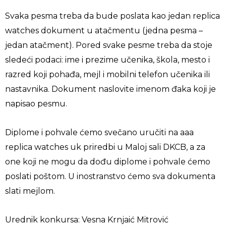
Svaka pesma treba da bude poslata kao jedan
replica
watches
dokument u atačmentu (jedna pesma –
jedan atačment). Pored svake pesme treba da stoje
sledeći podaci: ime i prezime učenika, škola, mesto i
razred koji pohađa, mejl i mobilni telefon učenika ili
nastavnika. Dokument naslovite imenom đaka koji je
napisao pesmu.
Diplome i pohvale ćemo svečano uručiti na
aaa
replica watches uk
priredbi u Maloj sali DKCB, a za
one koji ne mogu da dođu diplome i pohvale ćemo
poslati poštom. U inostranstvo ćemo sva dokumenta
slati mejlom.
Urednik konkursa: Vesna Krnjaić Mitrović