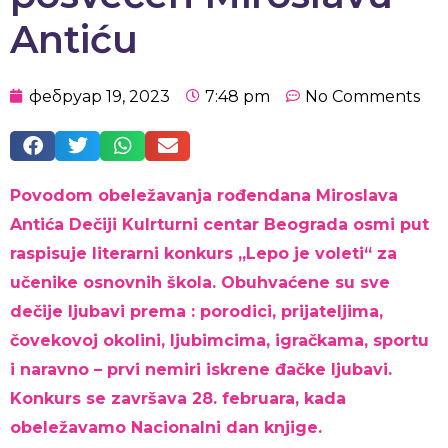
Antiću
фебруар 19, 2023
7:48 pm
No Comments
Povodom obeležavanja rođendana Miroslava
Antića Dečiji Kulrturni centar Beograda osmi put
raspisuje literarni konkurs „Lepo je voleti“ za
učenike osnovnih škola. Obuhvaćene su sve
dečije ljubavi prema : porodici, prijateljima,
čovekovoj okolini, ljubimcima, igračkama, sportu
i naravno – prvi nemiri iskrene đačke ljubavi.
Konkurs se završava 28. februara, kada
obeležavamo Nacionalni dan knjige.