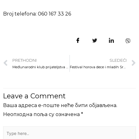
Broj telefona: 060 167 33 26
PRETHODNI
SLEDEĆI
Međunarodni klub prijateljstva “Upoznajte Grčku”
Festival horova dece i mladih Srbije F E D E H O 2023.
Leave a Comment
Ваша адреса е-поште неће бити објављена.
Неопходна поља су означена
*