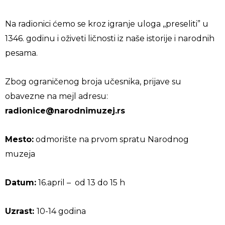
Na radionici ćemo se kroz igranje uloga ,,preseliti” u
1346. godinu i oživeti ličnosti iz naše istorije i narodnih
pesama.
Zbog ograničenog broja učesnika, prijave su
obavezne na mejl adresu:
radionice@narodnimuzej.rs
Mesto:
odmorište na prvom spratu Narodnog
muzeja
Datum:
16.april – od 13 do 15 h
Uzrast:
10-14 godina