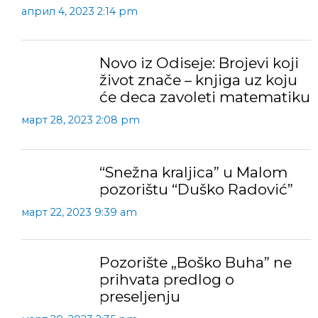
април 4, 2023 2:14 pm
Novo iz Odiseje: Brojevi koji
život znače – knjiga uz koju
će deca zavoleti matematiku
март 28, 2023 2:08 pm
“Snežna kraljica” u Malom
pozorištu “Duško Radović”
март 22, 2023 9:39 am
Pozorište „Boško Buha” ne
prihvata predlog o
preseljenju