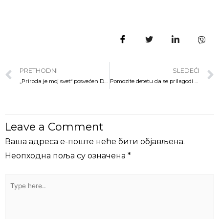
PRETHODNI
SLEDEĆI
„Priroda je moj svet“ posvećen Desanki Maksimović
Pomozite detetu da se prilagodi na vrtić
Leave a Comment
Ваша адреса е-поште неће бити објављена.
Неопходна поља су означена
*