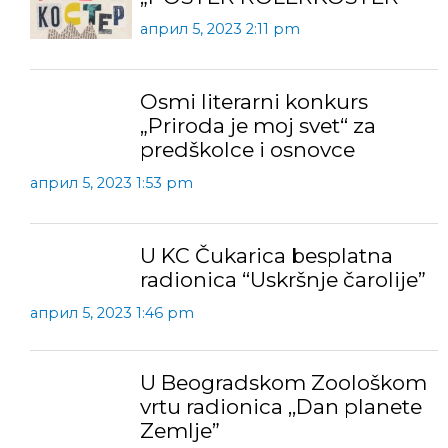
април 5, 2023 2:11 pm
Osmi literarni konkurs
„Priroda je moj svet“ za
predškolce i osnovce
април 5, 2023 1:53 pm
U KC Čukarica besplatna
radionica “Uskršnje čarolije”
април 5, 2023 1:46 pm
U Beogradskom Zoološkom
vrtu radionica ,,Dan planete
Zemlje”