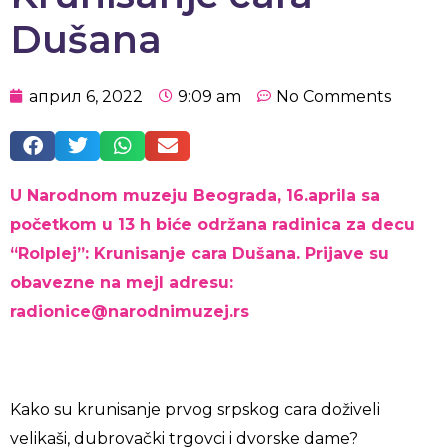
Dušana
април 6, 2022
9:09 am
No Comments
U Narodnom muzeju Beograda, 16.aprila sa
početkom u 13 h biće održana radinica za decu
“Rolplej”: Krunisanje cara Dušana. Prijave su
obavezne na mejl adresu:
radionice@narodnimuzej.rs
Kako su krunisanje prvog srpskog cara doživeli
velikaši, dubrovački trgovci i dvorske dame?