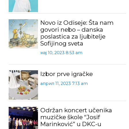
Novo iz Odiseje: Šta nam
govori nebo – danska
poslastica za ljubitelje
Sofijinog sveta
мај 10, 2023 8:53 am
Izbor prve igračke
април 11, 2023 7:13 am
Održan koncert učenika
muzičke škole “Josif
Marinković” u DKC-u