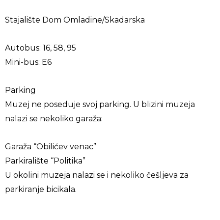
Stajalište Dom Omladine/Skadarska
Autobus: 16, 58, 95
Mini-bus: E6
Parking
Muzej ne poseduje svoj parking. U blizini muzeja
nalazi se nekoliko garaža:
Garaža “Obilićev venac”
Parkiralište “Politika”
U okolini muzeja nalazi se i nekoliko češljeva za
parkiranje bicikala.