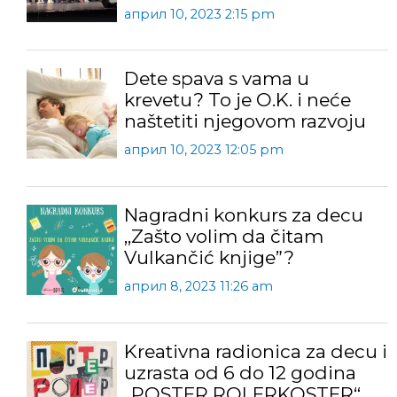
април 10, 2023 2:15 pm
Dete spava s vama u
krevetu? To je O.K. i neće
naštetiti njegovom razvoju
април 10, 2023 12:05 pm
Nagradni konkurs za decu
,,Zašto volim da čitam
Vulkančić knjige”?
април 8, 2023 11:26 am
Kreativna radionica za decu i
uzrasta od 6 do 12 godina
„POSTER ROLERKOSTER“