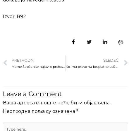
Izvor: B92
PRETHODNI
SLEDEĆI
Mame Šapčanke najavile protest protiv zagadjenja vazduha
Ko ima pravo na besplatne udžbenike
Leave a Comment
Ваша адреса е-поште неће бити објављена.
Неопходна поља су означена
*