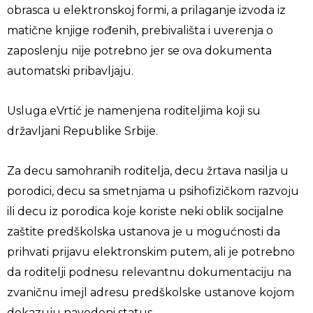
obrasca u elektronskoj formi, a prilaganje izvoda iz
matične knjige rođenih, prebivališta i uverenja o
zaposlenju nije potrebno jer se ova dokumenta
automatski pribavljaju.
Usluga eVrtić je namenjena roditeljima koji su
državljani Republike Srbije.
Za decu samohranih roditelja, decu žrtava nasilja u
porodici, decu sa smetnjama u psihofizičkom razvoju
ili decu iz porodica koje koriste neki oblik socijalne
zaštite predškolska ustanova je u mogućnosti da
prihvati prijavu elektronskim putem, ali je potrebno
da roditelji podnesu relevantnu dokumentaciju na
zvaničnu imejl adresu predškolske ustanove kojom
dokazuju navedeni status.