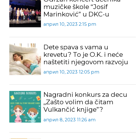
muzičke škole “Josif
Marinković” u DKC-u
април 10, 2023 2:15 pm
Dete spava s vama u
krevetu? To je O.K. i neće
naštetiti njegovom razvoju
април 10, 2023 12:05 pm
Nagradni konkurs za decu
,,Zašto volim da čitam
Vulkančić knjige”?
април 8, 2023 11:26 am