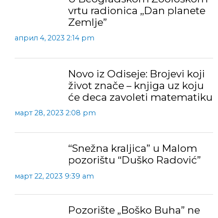
vrtu radionica ,,Dan planete
Zemlje”
април 4, 2023 2:14 pm
Novo iz Odiseje: Brojevi koji
život znače – knjiga uz koju
će deca zavoleti matematiku
март 28, 2023 2:08 pm
“Snežna kraljica” u Malom
pozorištu “Duško Radović”
март 22, 2023 9:39 am
Pozorište „Boško Buha” ne