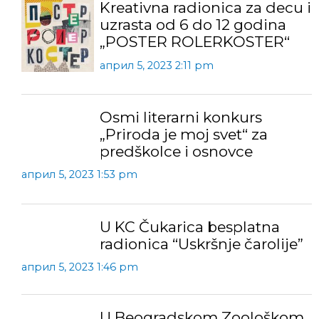
Kreativna radionica za decu i
uzrasta od 6 do 12 godina
„POSTER ROLERKOSTER“
април 5, 2023 2:11 pm
Osmi literarni konkurs
„Priroda je moj svet“ za
predškolce i osnovce
април 5, 2023 1:53 pm
U KC Čukarica besplatna
radionica “Uskršnje čarolije”
април 5, 2023 1:46 pm
U Beogradskom Zoološkom