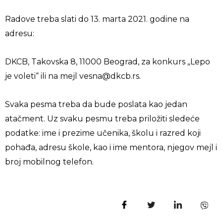
Radove treba slati do 13. marta 2021. godine na
adresu:
DKCB, Takovska 8, 11000 Beograd, za konkurs „Lepo
je voleti“ ili na mejl vesna@dkcb.rs.
Svaka pesma treba da bude poslata kao jedan
atačment. Uz svaku pesmu treba priložiti sledeće
podatke: ime i prezime učenika, školu i razred koji
pohađa, adresu škole, kao i ime mentora, njegov mejl i
broj mobilnog telefon.