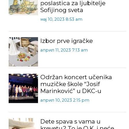
poslastica za ljubitelje
Sofijinog sveta
мај 10, 2023 8:53 am
Izbor prve igračke
април 11, 2023 7:13 am
Održan koncert učenika
muzičke škole “Josif
Marinković” u DKC-u
април 10, 2023 2:15 pm
Dete spava s vama u
krevetu? To je O.K. i neće