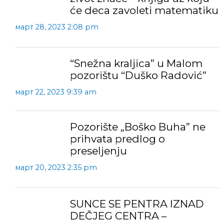
će deca zavoleti matematiku
март 28, 2023 2:08 pm
“Snežna kraljica” u Malom
pozorištu “Duško Radović”
март 22, 2023 9:39 am
Pozorište „Boško Buha” ne
prihvata predlog o
preseljenju
март 20, 2023 2:35 pm
SUNCE SE PENTRA IZNAD
DEČJEG CENTRA –