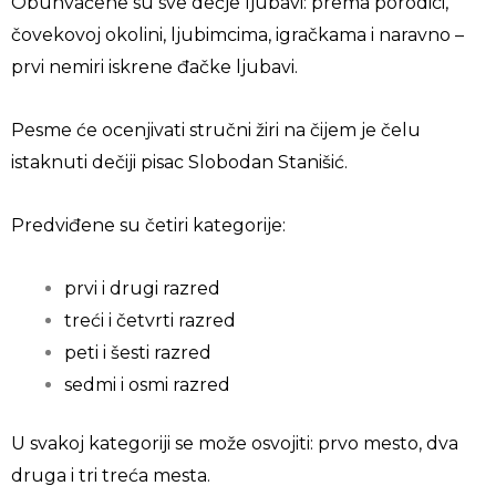
Obuhvaćene su sve dečje ljubavi: prema porodici,
čovekovoj okolini, ljubimcima, igračkama i naravno –
prvi nemiri iskrene đačke ljubavi.
Pesme će ocenjivati stručni žiri na čijem je čelu
istaknuti dečiji pisac Slobodan Stanišić.
Predviđene su četiri kategorije:
prvi i drugi razred
treći i četvrti razred
peti i šesti razred
sedmi i osmi razred
U svakoj kategoriji se može osvojiti: prvo mesto, dva
druga i tri treća mesta.