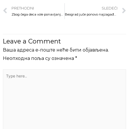
PRETHODNI
SLEDEĆI
Zbog čega deca vole ponavljanja ?
Beograd juče ponovo najzagađeniji grad u svetu – udišemo otrov
Leave a Comment
Ваша адреса е-поште неће бити објављена.
Неопходна поља су означена
*