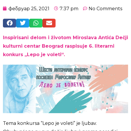
фебруар 25, 2021
7:37 pm
No Comments
Inspirisani delom i životom Miroslava Antića Dečji
kulturni centar Beograd raspisuje 6. literarni
konkurs „Lepo je voleti“.
Tema konkursa “Lepo je voleti” je ljubav.