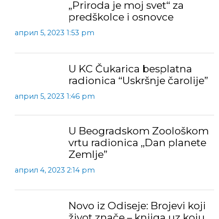
„Priroda je moj svet“ za
predškolce i osnovce
април 5, 2023 1:53 pm
U KC Čukarica besplatna
radionica “Uskršnje čarolije”
април 5, 2023 1:46 pm
U Beogradskom Zoološkom
vrtu radionica ,,Dan planete
Zemlje”
април 4, 2023 2:14 pm
Novo iz Odiseje: Brojevi koji
život znače – knjiga uz koju