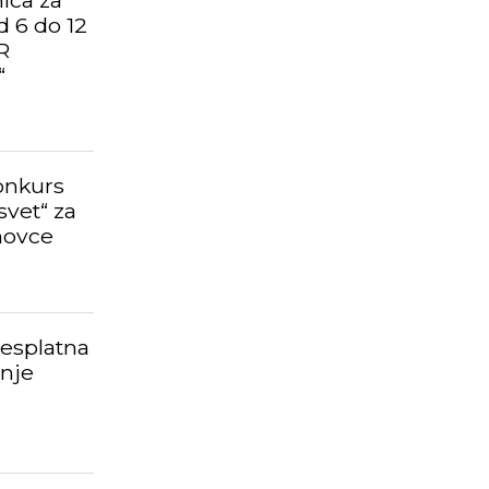
ica za
d 6 do 12
R
“
konkurs
svet“ za
novce
esplatna
šnje