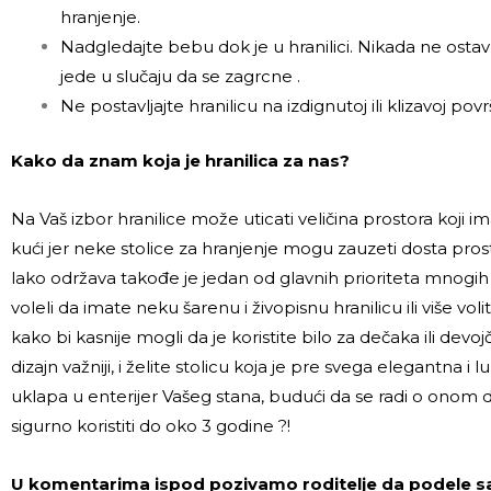
hranjenje.
Nadgledajte bebu dok je u hranilici. Nikada ne osta
jede u slučaju da se zagrcne .
Ne postavljajte hranilicu na izdignutoj ili klizavoj površ
Kako da znam koja je hranilica za nas?
Na Vaš izbor hranilice može uticati veličina prostora koji im
kući jer neke stolice za hranjenje mogu zauzeti dosta prost
lako održava takođe je jedan od glavnih prioriteta mnogih 
voleli da imate neku šarenu i živopisnu hranilicu ili više vo
kako bi kasnije mogli da je koristite bilo za dečaka ili dev
dizajn važniji, i želite stolicu koja je pre svega elegantna i l
uklapa u enterijer Vašeg stana, budući da se radi o onom 
sigurno koristiti do oko 3 godine ?!
U komentarima ispod pozivamo roditelje da podele sa