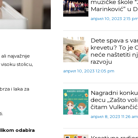
muzičke škole “
Marinković” u 
април 10, 2023 2:15 p
Dete spava s v
krevetu? To je O
neće naštetiti 
ali najvažnije
razvoju
visoku stolicu,
април 10, 2023 12:05 pm
rza i laka za
Nagradni konku
decu ,,Zašto vo
čitam Vulkančić
i.
април 8, 2023 11:26 am
rilikom odabira