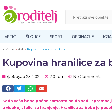
VRTIĆI
ŠKOLICE
SPORT
ORDINACIJE
IGR
Početna
»
Vesti
»
Kupovina hranilice za bebe
Kupovina hranilice za
фебруар 23, 2021
2:01 pm
No Comments
Kada vaša beba počne samostalno da sedi, spremna j
u visokoj stolici za hranjenje. Hranilica za bebe je po