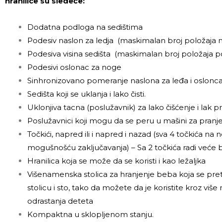
hranilice su sledeće:
Dodatna podloga na sedištima
Podesiv naslon za ledja (maskimalan broj položaja 
Podesiva visina sedišta (maskimalan broj položaja po 
Podesivi oslonac za noge
Sinhronizovano pomeranje naslona za leđa i oslonc
Sedišta koji se uklanja i lako čisti.
Uklonjiva tacna (poslužavnik) za lako čišćenje i lak p
Poslužavnici koji mogu da se peru u mašini za pranj
Točkići, napred ili i napred i nazad (sva 4 točkića na
mogušnošću zaključavanja) – Sa 2 točkića radi veće
Hranilica koja se može da se koristi i kao ležaljka
Višenamenska stolica za hranjenje beba koja se pre
stolicu i sto, tako da možete da je koristite kroz više 
odrastanja deteta
Kompaktna u sklopljenom stanju.