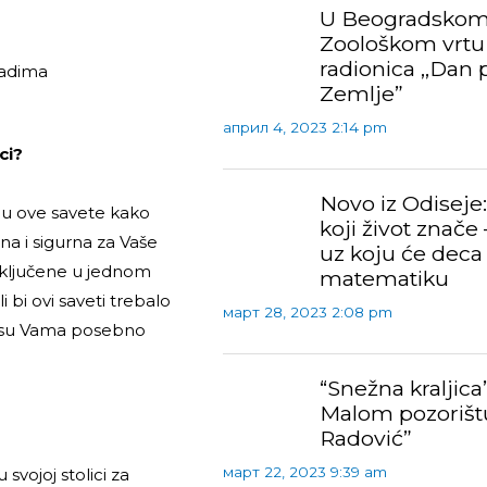
U Beogradsko
Zoološkom vrtu
radionica ,,Dan 
radima
Zemlje”
април 4, 2023 2:14 pm
ci?
Novo iz Odiseje:
mu ove savete kako
koji život znače 
dna i sigurna za Vaše
uz koju će deca 
uključene u jednom
matematiku
 bi ovi saveti trebalo
март 28, 2023 2:08 pm
i su Vama posebno
“Snežna kraljica
Malom pozorišt
Radović”
март 22, 2023 9:39 am
svojoj stolici za