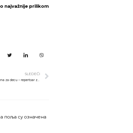
lo najvažnije prilikom
SLEDEĆI
Pozorište Boško Buha – scena za decu – repertoar za mart
а поља су означена