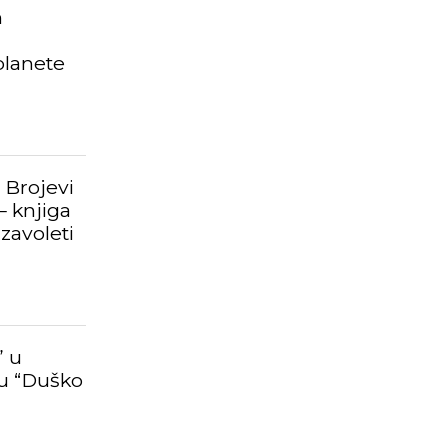
m
planete
 Brojevi
– knjiga
zavoleti
” u
u “Duško