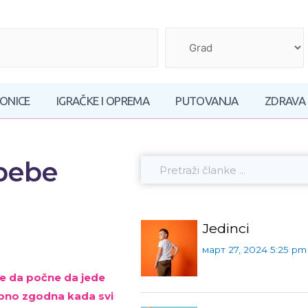
AONICE
IGRAČKE I OPREMA
PUTOVANJA
ZDRAVA
 bebe
Jedinci
март 27, 2024 5:25 pm
e da počne da jede
sebno zgodna kada svi