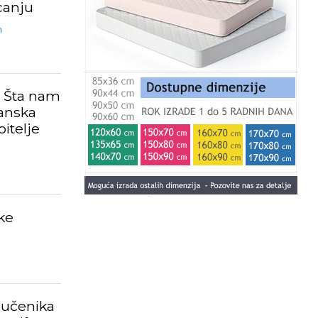
canju
m
: Šta nam
anska
bitelje
ke
 učenika