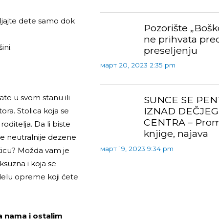
vljajte dete samo dok
Pozorište „Boš
ne prihvata pre
ini.
preseljenju
март 20, 2023 2:35 pm
ate u svom stanu ili
SUNCE SE PEN
IZNAD DEČJEG
ora. Stolica koja se
CENTRA – Prom
roditelja
. Da li biste
knjige, najava
lite neutralnije dezene
март 19, 2023 9:34 pm
ojčicu? Možda vam je
uksuzna i koja se
delu opreme koji ćete
 nama i ostalim