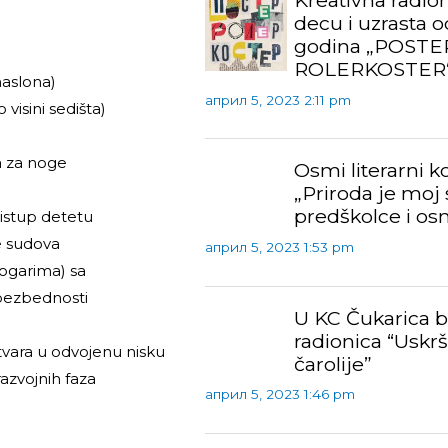
Kreativna radion
decu i uzrasta o
godina „POSTE
ROLERKOSTER
naslona)
април 5, 2023 2:11 pm
visini sedišta)
a za noge
Osmi literarni 
„Priroda je moj 
predškolce i os
ristup detetu
e sudova
април 5, 2023 1:53 pm
 nogarima) sa
 bezbednosti
U KC Čukarica b
radionica “Uskr
tvara u odvojenu nisku
čarolije”
razvojnih faza
април 5, 2023 1:46 pm