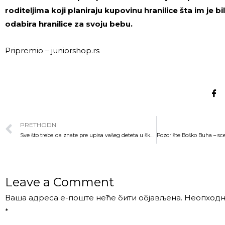
roditeljima koji planiraju kupovinu hranilice šta im je bi
odabira hranilice za svoju bebu.
Pripremio –
juniorshop.rs
PRETHODNI
Sve što treba da znate pre upisa vašeg deteta u školu NA JEDNOM MESTU
Leave a Comment
Ваша адреса е-поште неће бити објављена.
Неопходн
*