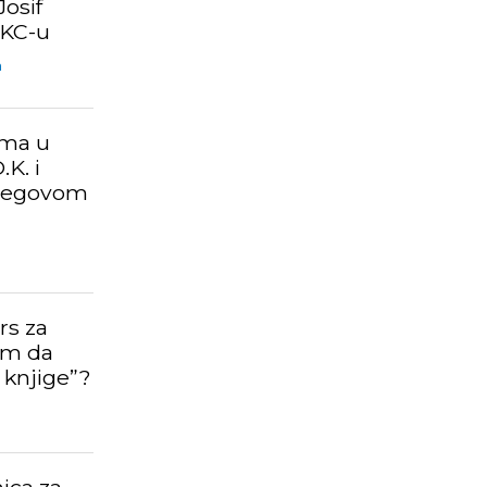
Josif
DKC-u
m
ama u
.K. i
njegovom
rs za
lim da
 knjige”?