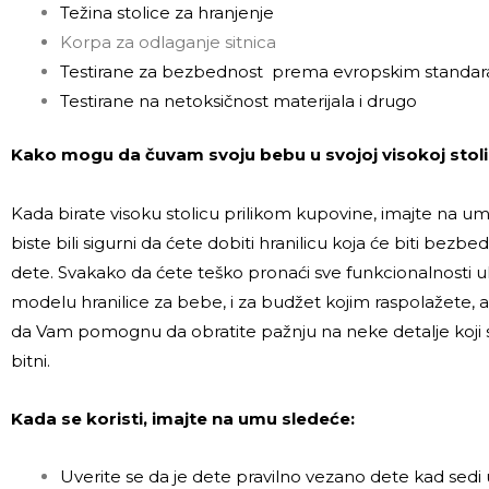
Težina stolice za hranjenje
Korpa za odlaganje sitnica
Testirane za bezbednost prema evropskim standa
Testirane na netoksičnost materijala i drugo
Kako mogu da čuvam svoju bebu u svojoj visokoj stoli
Kada birate visoku stolicu prilikom kupovine, imajte na u
biste bili sigurni da ćete dobiti hranilicu koja će biti bezbe
dete. Svakako da ćete teško pronaći sve funkcionalnosti 
modelu hranilice za bebe, i za budžet kojim raspolažete, ali
da Vam pomognu da obratite pažnju na neke detalje koj
bitni.
Kada se koristi, imajte na umu sledeće:
Uverite se da je dete pravilno vezano dete kad sedi u 