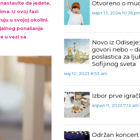
Otvoreno o mu
nastavite da jedete,
ima. U ovoj fazi
март 13, 2024 10:36 p
ju u svojoj okolini.
ijalnog ponašanja
e u vezi sa
Novo iz Odiseje
govori nebo – d
poslastica za lju
Sofijinog sveta
мај 10, 2023 8:53 am
Izbor prve igrač
април 11, 2023 7:13 am
Održan koncert