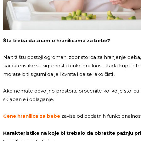
Šta treba da znam o hranilicama za bebe?
Na tržištu postoji ogroman izbor stolica za hranjenje beba, 
karakteristike su sigurnost i funkcionalnost. Kada kupujete 
morate biti sigurni da je i čvrsta i da se lako čisti .
Ako nemate dovoljno prostora, procenite koliko je stolica b
sklapanje i odlaganje.
Cene hranilica za bebe
zavise od dodatnih funkcionalnost
Karakteristike na koje bi trebalo da obratite pažnju p