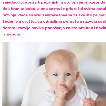
zajedno ručate za trpezarijskim stolom jer možete da 
dok hranite bebu, a ona se može pridružiti svima ostal
razvoja, deca su vrlo zainteresovana za sve što primeću
Sedenje u društvu sa odraslima pomaže u razvoju soc
deteta i razvija navike ponašanja za stolom kao i navik
ishranom.