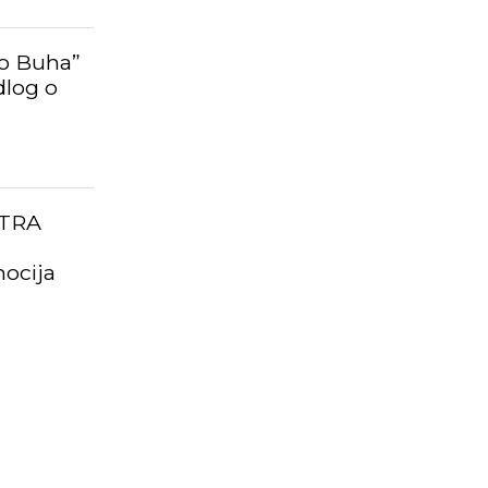
ko Buha”
dlog o
TRA
ocija