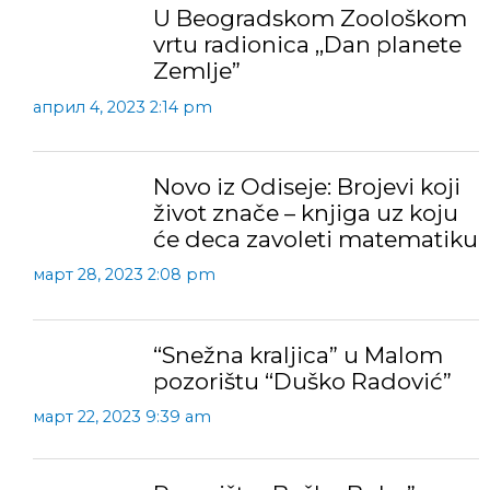
U Beogradskom Zoološkom
vrtu radionica ,,Dan planete
Zemlje”
април 4, 2023 2:14 pm
Novo iz Odiseje: Brojevi koji
život znače – knjiga uz koju
će deca zavoleti matematiku
март 28, 2023 2:08 pm
“Snežna kraljica” u Malom
pozorištu “Duško Radović”
март 22, 2023 9:39 am