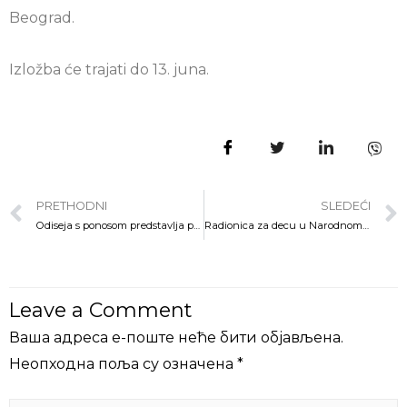
Beograd.
Izložba će trajati do 13. juna.
PRETHODNI
SLEDEĆI
Odiseja s ponosom predstavlja prelepo ilustrovani omaž svim bakama sveta.
Radionica za decu u Narodnom muzeju „Ah, ta priroda“
Leave a Comment
Ваша адреса е-поште неће бити објављена.
Неопходна поља су означена
*