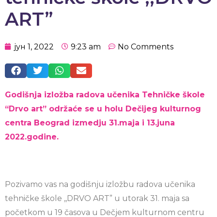
ART”
јун 1, 2022
9:23 am
No Comments
Godišnja izložba radova učenika Tehničke škole
“Drvo art” održaće se u holu Dečijeg kulturnog
centra Beograd izmedju 31.maja i 13.juna
2022.godine.
Pozivamo vas na godišnju izložbu radova učenika
tehničke škole ,,DRVO ART” u utorak 31. maja sa
početkom u 19 časova u Dečjem kulturnom centru