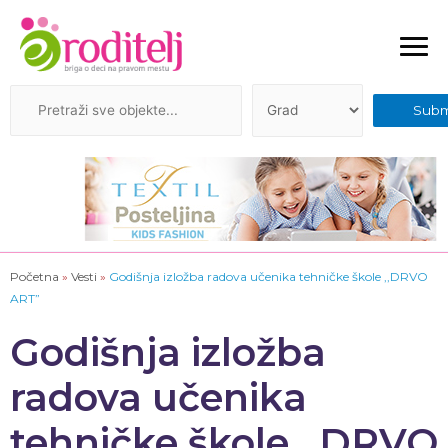
Početna
»
Vesti
»
Godišnja izložba radova učenika tehničke škole ,,DRVO
ART”
Godišnja izložba
radova učenika
tehničke škole ,,DRVO