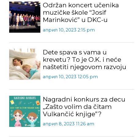
Održan koncert učenika
muzičke škole “Josif
Marinković” u DKC-u
април 10, 2023 2:15 pm
Dete spava s vama u
krevetu? To je O.K. i neće
naštetiti njegovom razvoju
април 10, 2023 12:05 pm
Nagradni konkurs za decu
,,Zašto volim da čitam
Vulkančić knjige”?
април 8, 2023 11:26 am